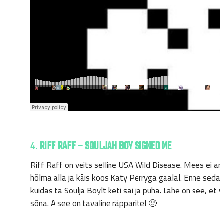
4.
RIFF RAFF – SOULJAH BOY SIGNED ME
Riff Raff on veits selline USA Wild Disease. Mees ei a
hõlma alla ja käis koos Katy Perryga gaalal. Enne seda 
kuidas ta Soulja Boylt keti sai ja puha. Lahe on see, 
sõna. A see on tavaline räpparitel 🙂