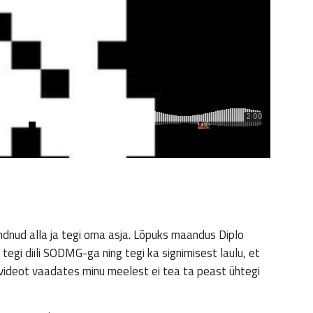
ndnud alla ja tegi oma asja. Lõpuks maandus Diplo
tegi diili SODMG-ga ning tegi ka signimisest laulu, et
et videot vaadates minu meelest ei tea ta peast ühtegi