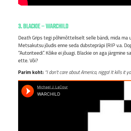
3. BLACKIE – WARCHILD
Death Grips tegi põhimõtteliselt selle bändi, mida ma
Metsakutsu jõudis enne seda dubstepräpi (RIP v.a. Do
“Autoriteedi”. Kõike ei jõuagi. Blackie on aga järgmin
ette. Või?
Parim koht:
“I don’t care about America, nigga! It kills it y