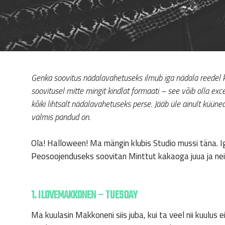
Genka soovitus nädalavahetuseks ilmub iga nädala reedel kui
soovitusel mitte mingit kindlat formaati – see võib olla exc
kõiki lihtsalt nädalavahetuseks perse. Jääb üle ainult küüne
valmis pandud on.
Ola! Halloween! Ma mängin klubis Studio mussi täna. Ig
Peosoojenduseks soovitan Minttut kakaoga juua ja nei
1. ILOVEMAKKONEN – TUESDAY
Ma kuulasin Makkoneni siis juba, kui ta veel nii kuulus