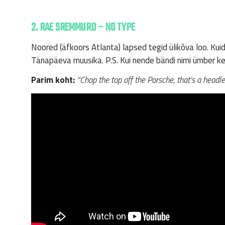
2. RAE SREMMURD – NO TYPE
Noored (äfkoors Atlanta) lapsed tegid ülikõva loo. Kui
Tänapäeva muusika. P.S. Kui nende bändi nimi ümber ke
Parim koht:
“Chop the top off the Porsche, that’s a headle