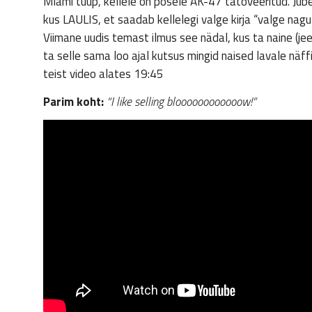
Miami tüüp, kellele on põsele AK-47 tätoveeritud. Jube h
kus LAULIS, et saadab kellelegi valge kirja “valge nagu
Viimane uudis temast ilmus see nädal, kus ta naine (jee
ta selle sama loo ajal kutsus mingid naised lavale näf
teist video alates 19:45
Parim koht:
“I like selling bloooooooooooow!”