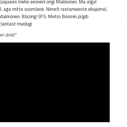
usjuures mehe eesnimi ongi Makkonen. Ma algul
küll, aga mitte soomlane. Nimelt rastameeste ebajumal,
 Makkonen. Blazing! (P.S. Metro Boomin jälgib
tlantast muidugi
er drink!”