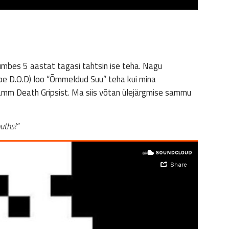
 umbes 5 aastat tagasi tahtsin ise teha. Nagu
pe D.O.D) loo “Õmmeldud Suu” teha kui mina
e samm Death Gripsist. Ma siis võtan ülejärgmise sammu
ouths!”