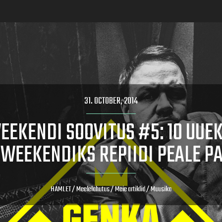
31. OCTOBER, 2014
EEKENDI SOOVITUS #5: 10 UUEK
 WEEKENDIKS REPIIDI PEALE P
HAMLET
/
Meelelahutus
/
Meie artiklid
/
Muusika