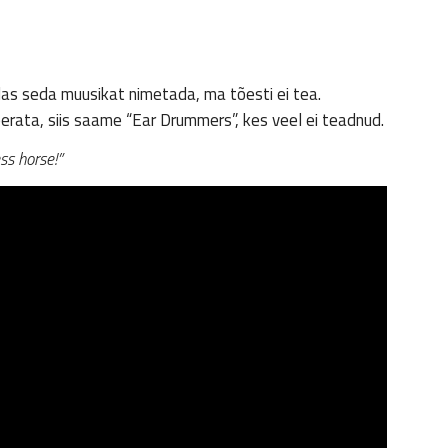
das seda muusikat nimetada, ma tõesti ei tea.
erata, siis saame “Ear Drummers”, kes veel ei teadnud.
ss horse!”