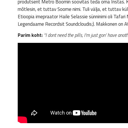
produtsent Metro Boomin soovitas teda oma Instas. K
mõtlesin, et tuttav Soome nimi. Tuli välja, et tuttav 
Etioopia imepraator Haile Selassie sünninimi oli Tafari
Legendaarne Recordsit Soundcloudis;). Makkonen on A
Parim koht:
“I dont need the pills, I’m just gon’ have anoth