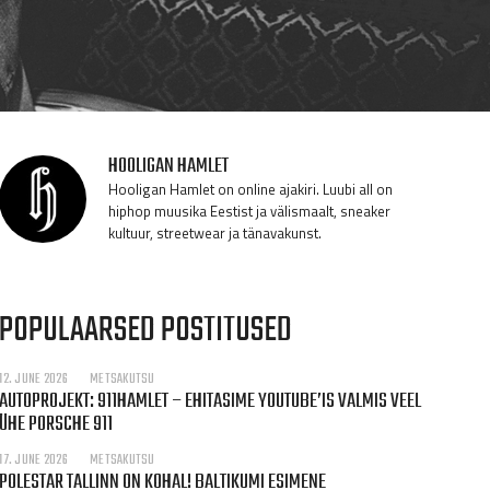
HOOLIGAN HAMLET
Hooligan Hamlet on online ajakiri. Luubi all on
hiphop muusika Eestist ja välismaalt, sneaker
kultuur, streetwear ja tänavakunst.
POPULAARSED POSTITUSED
12. JUNE 2026
METSAKUTSU
AUTOPROJEKT: 911HAMLET – EHITASIME YOUTUBE’IS VALMIS VEEL
ÜHE PORSCHE 911
17. JUNE 2026
METSAKUTSU
POLESTAR TALLINN ON KOHAL! BALTIKUMI ESIMENE