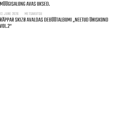
MÜÜGISALONG AVAS UKSED.
12. JUNE 2026
METSAKUTSU
RÄPPAR SKIZØ AVALDAS DEBÜÜTALBUMI „NEETUD ÜHISKOND
VOL.2“