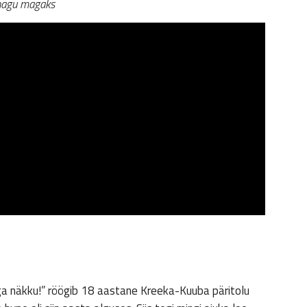
 nagu magaks
viga näkku!” röögib 18 aastane Kreeka-Kuuba päritolu