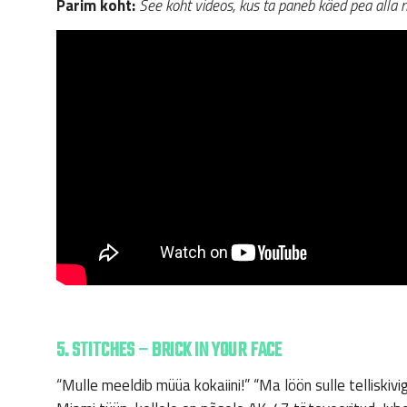
Parim koht:
See koht videos, kus ta paneb käed pea alla
5. STITCHES – BRICK IN YOUR FACE
“Mulle meeldib müüa kokaiini!” “Ma löön sulle telliski