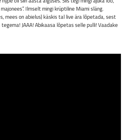
ype oli siin aasta alguses. Siis tegi mingi ajuka loo,
 majonees”. Ilmselt mingi krüptiline Miami släng.
s, mees on abielus) käskis tal live ära lõpetada, sest
fi tegema! JAAA! Abikaasa lõpetas selle pulli! Vaadake