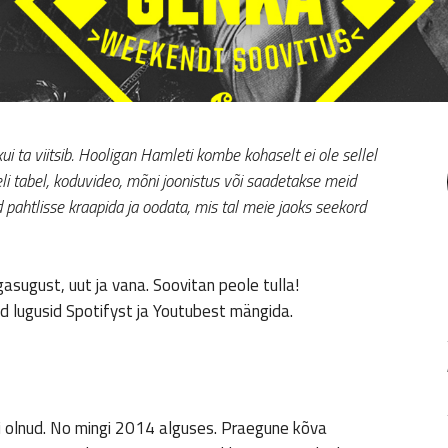
 ta viitsib. Hooligan Hamleti kombe kohaselt ei ole sellel
eli tabel, koduvideo, mõni joonistus või saadetakse meid
d pahtlisse kraapida ja oodata, mis tal meie jaoks seekord
asugust, uut ja vana. Soovitan peole tulla!
d lugusid Spotifyst ja Youtubest mängida.
 ei olnud. No mingi 2014 alguses. Praegune kõva