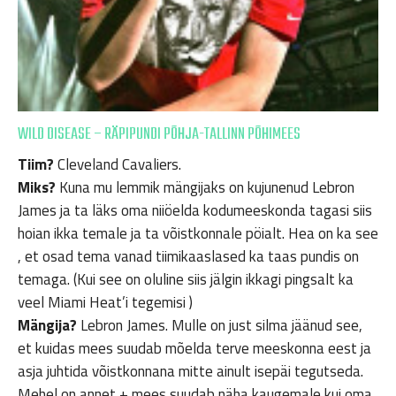
WILD DISEASE – RÄPIPUNDI PÕHJA-TALLINN PÕHIMEES
Tiim?
Cleveland Cavaliers.
Miks?
Kuna mu lemmik mängijaks on kujunenud Lebron
James ja ta läks oma niiöelda kodumeeskonda tagasi siis
hoian ikka temale ja ta võistkonnale pöialt. Hea on ka see
, et osad tema vanad tiimikaaslased ka taas pundis on
temaga. (Kui see on oluline siis jälgin ikkagi pingsalt ka
veel Miami Heat’i tegemisi )
Mängija?
Lebron James. Mulle on just silma jäänud see,
et kuidas mees suudab mõelda terve meeskonna eest ja
asja juhtida võistkonnana mitte ainult isepäi tegutseda.
Mehel on annet + mees suudab näha kaugemale kui oma