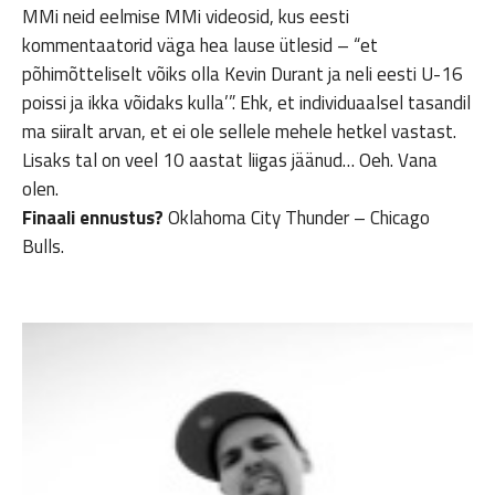
MMi neid eelmise MMi videosid, kus eesti
kommentaatorid väga hea lause ütlesid – “et
põhimõtteliselt võiks olla Kevin Durant ja neli eesti U-16
poissi ja ikka võidaks kulla’”. Ehk, et individuaalsel tasandil
ma siiralt arvan, et ei ole sellele mehele hetkel vastast.
Lisaks tal on veel 10 aastat liigas jäänud… Oeh. Vana
olen.
Finaali ennustus?
Oklahoma City Thunder – Chicago
Bulls.