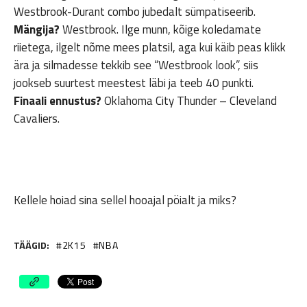
Westbrook-Durant combo jubedalt sümpatiseerib.
Mängija?
Westbrook. Ilge munn, kõige koledamate
riietega, ilgelt nõme mees platsil, aga kui käib peas klikk
ära ja silmadesse tekkib see “Westbrook look”, siis
jookseb suurtest meestest läbi ja teeb 40 punkti.
Finaali ennustus?
Oklahoma City Thunder – Cleveland
Cavaliers.
Kellele hoiad sina sellel hooajal pöialt ja miks?
TÄÄGID:
2K15
NBA