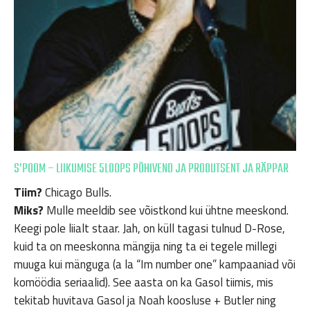
S’POOM – LIIKUMISE 5LOOPS PÕHIVEND JA PRODUTSENT JA RÄPPAR
Tiim?
Chicago Bulls.
Miks?
Mulle meeldib see võistkond kui ühtne meeskond.
Keegi pole liialt staar. Jah, on küll tagasi tulnud D-Rose,
kuid ta on meeskonna mängija ning ta ei tegele millegi
muuga kui mänguga (a la “Im number one” kampaaniad või
komöödia seriaalid). See aasta on ka Gasol tiimis, mis
tekitab huvitava Gasol ja Noah koosluse + Butler ning