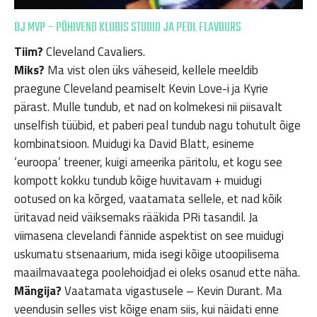
DJ MVP – PÕHIVEND KLUBIS STUDIO JA PEOL FLAVOURS
Tiim?
Cleveland Cavaliers.
Miks?
Ma vist olen üks väheseid, kellele meeldib
praegune Cleveland peamiselt Kevin Love-i ja Kyrie
pärast. Mulle tundub, et nad on kolmekesi nii piisavalt
unselfish tüübid, et paberi peal tundub nagu tohutult õige
kombinatsioon. Muidugi ka David Blatt, esineme
‘euroopa’ treener, kuigi ameerika päritolu, et kogu see
kompott kokku tundub kõige huvitavam + muidugi
ootused on ka kõrged, vaatamata sellele, et nad kõik
üritavad neid väiksemaks rääkida PRi tasandil. Ja
viimasena clevelandi fännide aspektist on see muidugi
uskumatu stsenaarium, mida isegi kõige utoopilisema
maailmavaatega poolehoidjad ei oleks osanud ette näha.
Mängija?
Vaatamata vigastusele – Kevin Durant. Ma
veendusin selles vist kõige enam siis, kui näidati enne