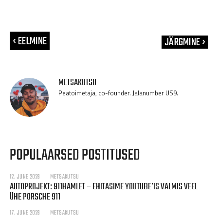
‹ EELMINE
JÄRGMINE ›
METSAKUTSU
Peatoimetaja, co-founder. Jalanumber US9.
POPULAARSED POSTITUSED
12. JUNE 2026
METSAKUTSU
AUTOPROJEKT: 911HAMLET – EHITASIME YOUTUBE’IS VALMIS VEEL
ÜHE PORSCHE 911
17. JUNE 2026
METSAKUTSU