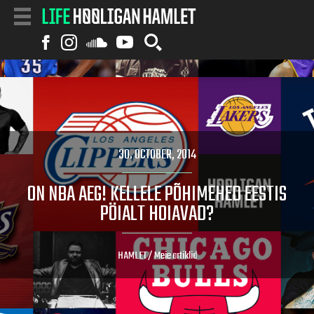
30. OCTOBER, 2014
ON NBA AEG! KELLELE PÕHIMEHED EESTIS
PÖIALT HOIAVAD?
HAMLET
/
Meie artiklid