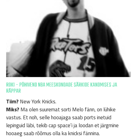
ROKI – PÕHIVEND NBA MEESKONDADE SÄRKIDE KANDMISES JA
RÄPPAR
Tiim?
New York Knicks.
Miks?
Ma olen suuremat sorti Melo fänn, on lühike
vastus. Et noh, selle hooajaga saab ports inetuid
lepinguid läbi, tekib cap space’i ja loodan et järgmine
hooaeg saab rõõmus olla ka knicksi fännina.