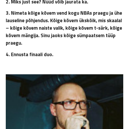
2. Miks just see? Nüüd võib jaurata ka.
3. Nimeta kõige kõvem vend kogu NBAs praegu ja ühe
lauseline põhjendus. Kõige kõvem ükskõik, mis skaalal
– kõige kõvem naiste valik, kõige kõvem t-särk, kõige
kõvem mängija. Sinu jaoks kõige sümpaatsem tüüp
praegu.
4. Ennusta finaali duo.