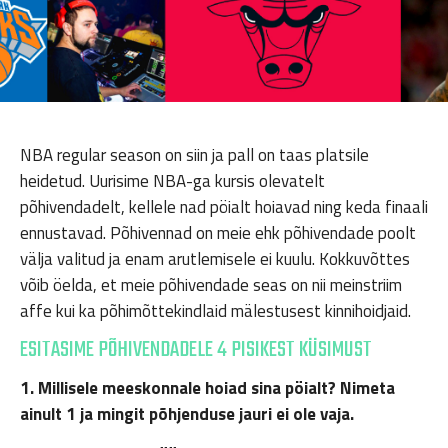
NBA regular season on siin ja pall on taas platsile
heidetud. Uurisime NBA-ga kursis olevatelt
põhivendadelt, kellele nad pöialt hoiavad ning keda finaali
ennustavad. Põhivennad on meie ehk põhivendade poolt
välja valitud ja enam arutlemisele ei kuulu. Kokkuvõttes
võib öelda, et meie põhivendade seas on nii meinstriim
affe kui ka põhimõttekindlaid mälestusest kinnihoidjaid.
ESITASIME PÕHIVENDADELE 4 PISIKEST KÜSIMUST
1. Millisele meeskonnale hoiad sina pöialt? Nimeta
ainult 1 ja mingit põhjenduse jauri ei ole vaja.