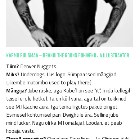
KARMO RUUSMAA – BRÄNDI THE GOONS PÕHIVEND JA ILLUSTRAATOR
Tiim?
Denver Nuggets.
Miks?
Underdogs. Ilus logo. Sümpaatsed mängijad.
Dikembe mutombo used to play there:)
Mängija?
Jube raske, aga Kobe’l on see “it”, mida kellegil
teisel ei ole hetkel. Ta on küll vana, aga tal on tekkinud
see MJ laadne aura. Iga tema liigutus pakub pinget.
Esimesel kohtumisel pani Dwightile ära. Selline jube
mindfucker. Nagu oli ka MJ omalajal. Loodan, et peab
hooaja vastu.