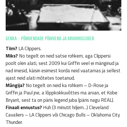
GENKA – PÕHIVENDADE PÕHIVEND JA ARVAMUSLIIDER
Tiim?
LA Clippers.
Miks?
No tegelt on neid satse rohkem, aga Clippersi
poolt olen alati, sest 2009 kui Griffin veel ei mänginud ja
nad imesid, käisin esimest korda neid vaatamas ja sellest
ajast neid alati mõtetes toetanud.
Mängija?
No tegelt on neid ka rohkem – D-Rose ja
Griffin ja Paul jne, a lõppkokkuvõttes ma arvan, et Kobe
Bryant, sest ta on päris legend juba (päris nagu REAL).
Finaali ennustus?
Huh (3 minutit hiljem…) Cleveland
Cavaliers – LA Clippers või Chicago Bulls – Oklahoma City
Thunder.