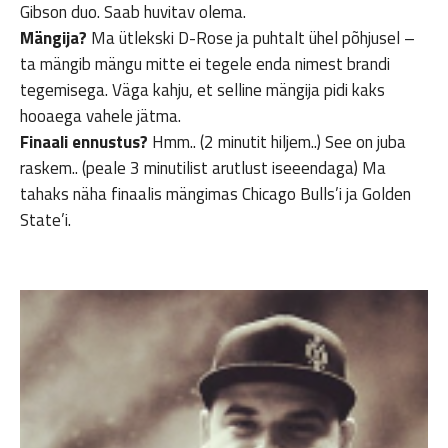
Gibson duo. Saab huvitav olema.
Mängija?
Ma ütlekski D-Rose ja puhtalt ühel põhjusel –
ta mängib mängu mitte ei tegele enda nimest brandi
tegemisega. Väga kahju, et selline mängija pidi kaks
hooaega vahele jätma.
Finaali ennustus?
Hmm.. (2 minutit hiljem..) See on juba
raskem.. (peale 3 minutilist arutlust iseeendaga) Ma
tahaks näha finaalis mängimas Chicago Bulls’i ja Golden
State’i.