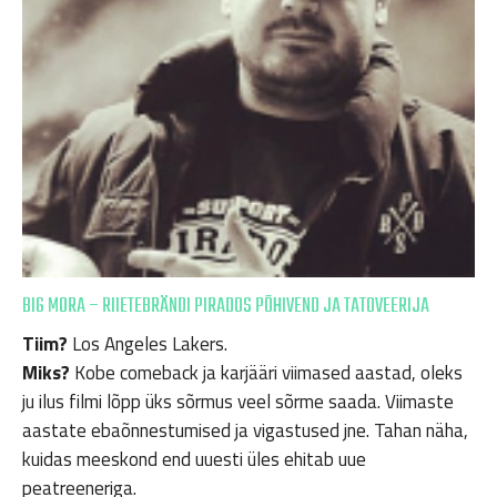
BIG MORA – RIIETEBRÄNDI PIRADOS PÕHIVEND JA TATOVEERIJA
Tiim?
Los Angeles Lakers.
Miks?
Kobe comeback ja karjääri viimased aastad, oleks
ju ilus filmi lõpp üks sõrmus veel sõrme saada. Viimaste
aastate ebaõnnestumised ja vigastused jne. Tahan näha,
kuidas meeskond end uuesti üles ehitab uue
peatreeneriga.