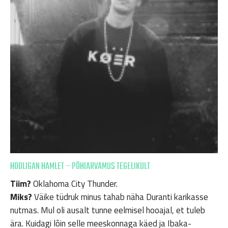
HOOLIGAN HAMLET – PÕHIARVAMUS TEGELIKULT
Tiim?
Oklahoma City Thunder.
Miks?
Väike tüdruk minus tahab näha Duranti karikasse
nutmas. Mul oli ausalt tunne eelmisel hooajal, et tuleb
ära. Kuidagi lõin selle meeskonnaga käed ja Ibaka-