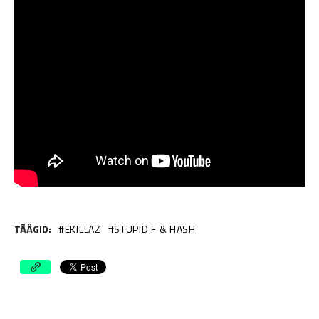
TÄÄGID:
EKILLAZ
STUPID F & HASH