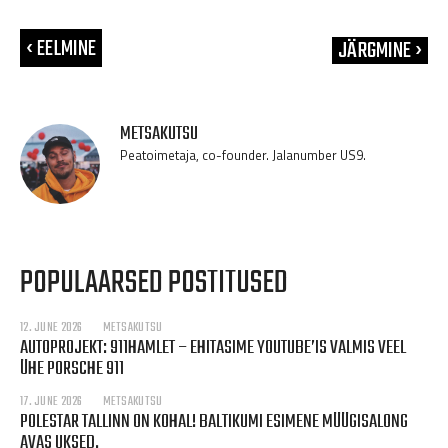
‹ EELMINE
JÄRGMINE ›
METSAKUTSU
Peatoimetaja, co-founder. Jalanumber US9.
POPULAARSED POSTITUSED
12. JUNE 2026
METSAKUTSU
AUTOPROJEKT: 911HAMLET – EHITASIME YOUTUBE’IS VALMIS VEEL
ÜHE PORSCHE 911
17. JUNE 2026
METSAKUTSU
POLESTAR TALLINN ON KOHAL! BALTIKUMI ESIMENE MÜÜGISALONG
AVAS UKSED.