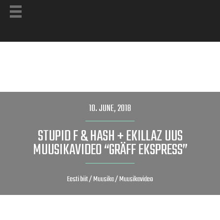
10. JUNE, 2018
STUPID F & HASH + EKILLAZ UUS
MUUSIKAVIDEO “GRÄFF EKSPRESS”
Eesti biit
/
Muusika
/
Muusikavideo