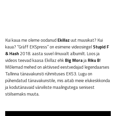
Kui kaua me oleme oodanud
Ekillaz
uut muusikat? Kui
kaua? “Gräff EKSpress” on esimene videosingel
Stupid F
& Hash
2018. aasta suvel ilmuvalt albumilt. Loos ja
videos teevad kaasa Ekillaz ehk
Big Mora
ja
Riku B
!
Mõlemad mehed on aktiivsed eestvedajad legendaarses
Tallinna tänavakunsti rühmituses EK53. Lugu on
pühendatud tänavakunstile, mis aitab meie elukeskkonda
ja kodutänavaid värviliste maalingutega senisest
stiilsemaks muuta.