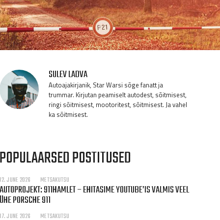
SULEV LADVA
Autoajakirjanik, Star Warsi sõge fanatt ja
trummar. Kirjutan peamiselt autodest, sõitmisest,
ringi sõitmisest, mootoritest, sõitmisest. Ja vahel
ka sõitmisest.
POPULAARSED POSTITUSED
12. JUNE 2026
METSAKUTSU
AUTOPROJEKT: 911HAMLET – EHITASIME YOUTUBE’IS VALMIS VEEL
ÜHE PORSCHE 911
17. JUNE 2026
METSAKUTSU