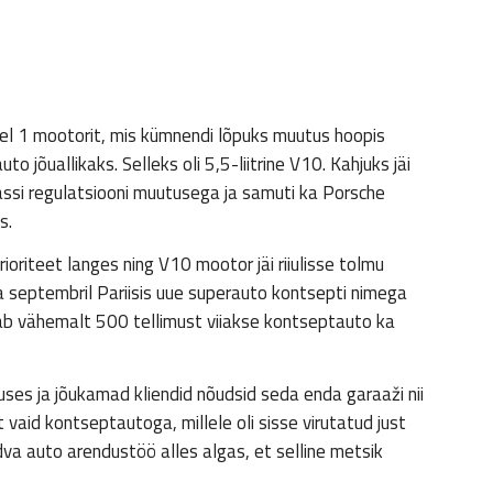
l 1 mootorit, mis kümnendi lõpuks muutus hoopis
jõuallikaks. Selleks oli 5,5-liitrine V10. Kahjuks jäi
assi regulatsiooni muutusega ja samuti ka Porsche
s.
ioriteet langes ning V10 mootor jäi riiulisse tolmu
 septembril Pariisis uue superauto kontsepti nimega
aab vähemalt 500 tellimust viiakse kontseptauto ka
uses ja jõukamad kliendid nõudsid seda enda garaaži nii
t vaid kontseptautoga, millele oli sisse virutatud just
a auto arendustöö alles algas, et selline metsik