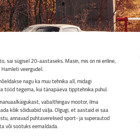
o, sai sügisel 20-aastaseks. Masin, mis on nii eriline,
an Hamleti veergudel.
mõeldakse nagu ka muu tehnika all, midagi
 tööd tegema, kui tänapäeva tipptehnika puhul.
i manuaalkäigukast, vabalthingav mootor, ilma
ada kõik sõiduabid välja. Olgugi, et aastaid ei saa
vastu, annavad puhtaverelised sport- ja superautod
asta või sootuks eemaldada.