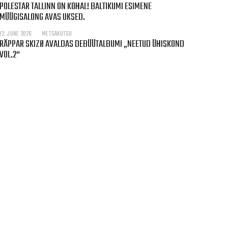
POLESTAR TALLINN ON KOHAL! BALTIKUMI ESIMENE
MÜÜGISALONG AVAS UKSED.
12. JUNE 2026
METSAKUTSU
RÄPPAR SKIZØ AVALDAS DEBÜÜTALBUMI „NEETUD ÜHISKOND
VOL.2“