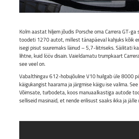
Kolm aastat hiljem jõudis Porsche oma Carrera GT-ga
toodeti 1270 autot, millest tänapäeval kahjuks kõik en
isegi pisut suuremaks läinud – 5,7-liitriseks. Säilitat
lihtne, kuid lööv disain. Vaieldamatu trumpkaart Carrera 
see veel on.
Vabalthingav 612-hobujõuline V10 huilgab üle 8000 pö
käigukangist haarama ja järgmise käigu ise valima. See 
Võimsate, turbodeta, koos manuaalkastiga autode too
selliseid masinaid, et nende erilisust saaks ikka ja jäl