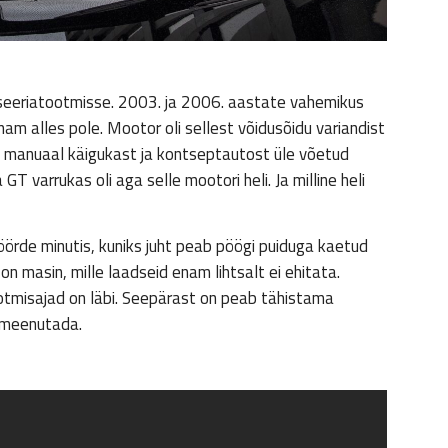
 seeriatootmisse. 2003. ja 2006. aastate vahemikus
am alles pole. Mootor oli sellest võidusõidu variandist
i ka manuaal käigukast ja kontseptautost üle võetud
GT varrukas oli aga selle mootori heli. Ja milline heli
örde minutis, kuniks juht peab pöögi puiduga kaetud
on masin, mille laadseid enam lihtsalt ei ehitata.
tmisajad on läbi. Seepärast on peab tähistama
le meenutada.