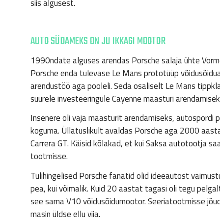
siis algusest.
AUTO SÜDAMEKS ON JU IKKAGI MOOTOR
1990ndate alguses arendas Porsche salaja ühte Vorme
Porsche enda tulevase Le Mans prototüüp võidusõiduauto 
arendustöö aga pooleli. Seda osaliselt Le Mans tippkl
suurele investeeringule Cayenne maasturi arendamisek
Insenere oli vaja maasturit arendamiseks, autospordi pr
koguma. Üllatuslikult avaldas Porsche aga 2000 aasta
Carrera GT. Käisid kõlakad, et kui Saksa autotootja s
tootmisse.
Tulihingelised Porsche fanatid olid ideeautost vaimust
pea, kui võimalik. Kuid 20 aastat tagasi oli tegu pelgal
see sama V10 võidusõidumootor. Seeriatootmisse jõudv
masin üldse ellu viia.