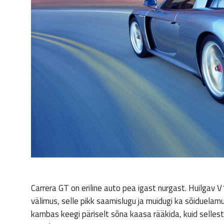
Carrera GT on eriline auto pea igast nurgast. Huilgav V
välimus, selle pikk saamislugu ja muidugi ka sõiduelam
kambas keegi päriselt sõna kaasa rääkida, kuid selles