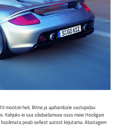
10 mootori heli, lihtne ja ajahambale vastupidav
us. Kahjuks ei saa sõiduelamuse osas meie Hooligani
t hoolimata peab sellest autost kirjutama. Alustagem