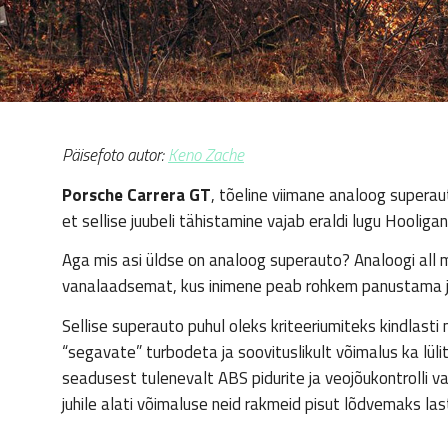
Päisefoto autor:
Keno Zache
Porsche Carrera GT
, tõeline viimane analoog superaut
et sellise juubeli tähistamine vajab eraldi lugu Hoolig
Aga mis asi üldse on analoog superauto? Analoogi all 
vanalaadsemat, kus inimene peab rohkem panustama ja
Sellise superauto puhul oleks kriteeriumiteks kindlast
“segavate” turbodeta ja soovituslikult võimalus ka lülit
seadusest tulenevalt ABS pidurite ja veojõukontrolli 
juhile alati võimaluse neid rakmeid pisut lõdvemaks l