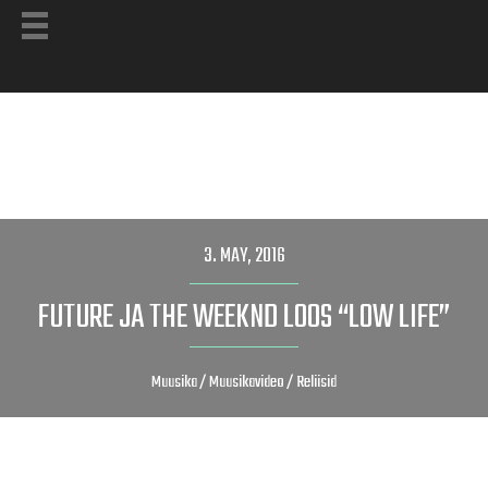
3. MAY, 2016
FUTURE JA THE WEEKND LOOS “LOW LIFE”
Muusika
/
Muusikavideo
/
Reliisid