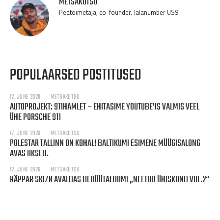
METSAKUTSU
Peatoimetaja, co-founder. Jalanumber US9.
POPULAARSED POSTITUSED
12. JUNE 2026
METSAKUTSU
AUTOPROJEKT: 911HAMLET – EHITASIME YOUTUBE’IS VALMIS VEEL
ÜHE PORSCHE 911
17. JUNE 2026
METSAKUTSU
POLESTAR TALLINN ON KOHAL! BALTIKUMI ESIMENE MÜÜGISALONG
AVAS UKSED.
12. JUNE 2026
METSAKUTSU
RÄPPAR SKIZØ AVALDAS DEBÜÜTALBUMI „NEETUD ÜHISKOND VOL.2“