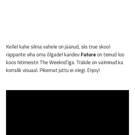
Kellel kahe silma vahele on jäänud, siis true skool
räpparite viha oma õlgadel kandev
Future
on teinud loo
koos hitimeistri The Weeknd’iga. Träkile on valminud ka
korralik visuaal. Pikemat juttu ei olegi. Enjoy!