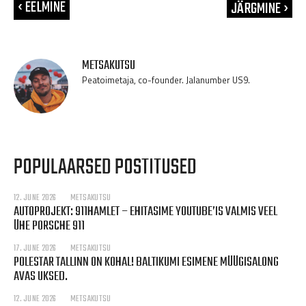
‹ EELMINE
JÄRGMINE ›
METSAKUTSU
Peatoimetaja, co-founder. Jalanumber US9.
POPULAARSED POSTITUSED
12. JUNE 2026
METSAKUTSU
AUTOPROJEKT: 911HAMLET – EHITASIME YOUTUBE’IS VALMIS VEEL
ÜHE PORSCHE 911
17. JUNE 2026
METSAKUTSU
POLESTAR TALLINN ON KOHAL! BALTIKUMI ESIMENE MÜÜGISALONG
AVAS UKSED.
12. JUNE 2026
METSAKUTSU