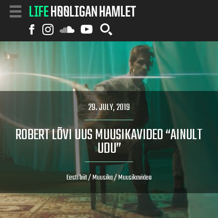
29. JULY, 2019
ROBERT LÕVI UUS MUUSIKAVIDEO “AINULT
UDU”
Eesti biit
/
Muusika
/
Muusikavideo