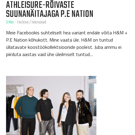
ATHLEISURE-RÕIVASTE
SUUNANÄITAJAGA P.E NATION
3 Mar
–
Fashion
/
Intervjuud
Meie Facebookis suhteliselt hea variant endale võita H&M +
P.E Nation kõhukott. Mine vaata üle. H&M on tuntud
üllatavate koostöökollektsioonide poolest. Juba ammu ei
piirduta aastas vaid ühe üleilmselt tuntud…