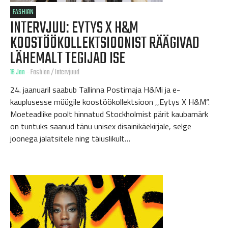
FASHION
INTERVJUU: EYTYS X H&M
KOOSTÖÖKOLLEKTSIOONIST RÄÄGIVAD
LÄHEMALT TEGIJAD ISE
16 Jan
–
Fashion
/
Intervjuud
24. jaanuaril saabub Tallinna Postimaja H&Mi ja e-
kauplusesse müügile koostöökollektsioon ,,Eytys X H&M“.
Moeteadlike poolt hinnatud Stockholmist pärit kaubamärk
on tuntuks saanud tänu unisex disainikäekirjale, selge
joonega jalatsitele ning täiuslikult…