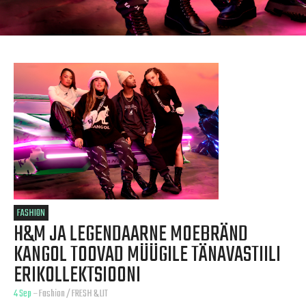
FASHION
H&M JA LEGENDAARNE MOEBRÄND
KANGOL TOOVAD MÜÜGILE TÄNAVASTIILI
ERIKOLLEKTSIOONI
4 Sep
–
Fashion
/
FRESH & LIT