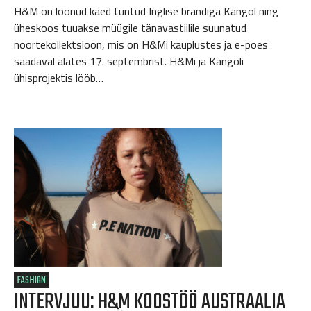
H&M on löönud käed tuntud Inglise brändiga Kangol ning
üheskoos tuuakse müügile tänavastiilile suunatud
noortekollektsioon, mis on H&Mi kauplustes ja e-poes
saadaval alates 17. septembrist. H&Mi ja Kangoli
ühisprojektis lööb…
FASHION
INTERVJUU: H&M KOOSTÖÖ AUSTRAALIA