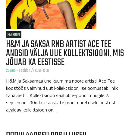
FASHION
H&M JA SAKSA RNB ARTIST ACE TEE
ANDSID VÄLJA UUE KOLLEKTSIOONI, MIS
JÕUAB KA EESTISSE
20 Aug
–
Fashion
/
FRESH & LIT
H&M ja Saksamaa ühe kuumima noore artisti Ace Tee
koostöös valminud uut kollektsiooni iseloomustab linlik
tänavastiil. Kollektsioon saabub e-poodi müügile 7.
septembril. 90ndate aastate moe muretusele austust
avaldav kollektsioon on…